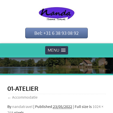
Bel: +31 6 38 93 08 92
MENU
01-ATELIER
←
Accommodatie
By
nandatravel
|
Published
23/05/2022
| Full size is
1024 ×
768
pixels