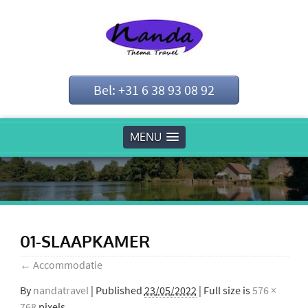
Bel: +31 6 38 93 08 92
MENU
01-SLAAPKAMER
←
Accommodatie
By
nandatravel
|
Published
23/05/2022
| Full size is
576 ×
768
pixels