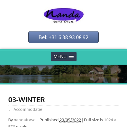
Bel: +31 6 38 93 08 92
MENU
03-WINTER
←
Accommodatie
By
nandatravel
|
Published
23/05/2022
| Full size is
1024 ×
576
pixels