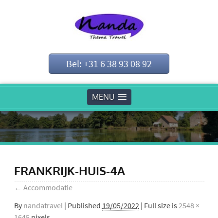
Bel: +31 6 38 93 08 92
MENU
FRANKRIJK-HUIS-4A
←
Accommodatie
By
nandatravel
|
Published
19/05/2022
| Full size is
2548 ×
1645
pixels