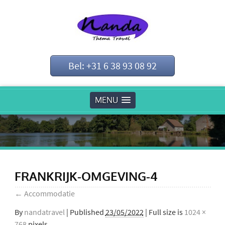
Bel: +31 6 38 93 08 92
MENU
FRANKRIJK-OMGEVING-4
←
Accommodatie
By
nandatravel
|
Published
23/05/2022
| Full size is
1024 ×
768
pixels