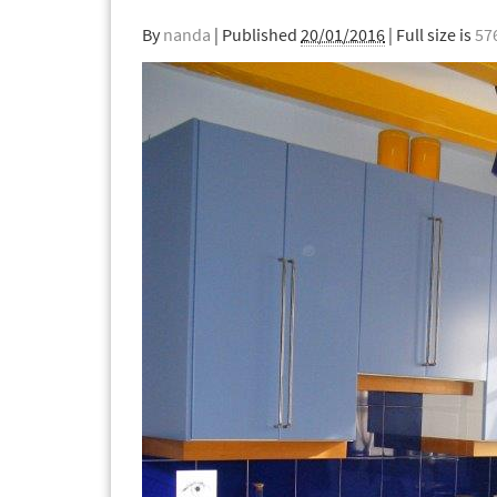
By
nanda
|
Published
20/01/2016
| Full size is
57