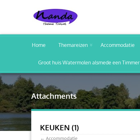
Home
Themareizen
Accommodatie
Groot huis Watermolen alsmede een Timmerm
Attachments
KEUKEN (1)
←
Accommodatie