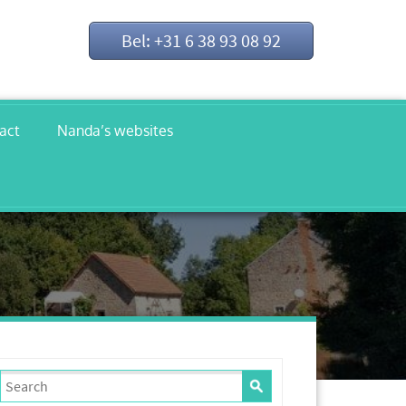
Bel: +31 6 38 93 08 92
act
Nanda’s websites