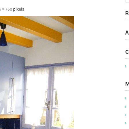
6 × 768
pixels
R
A
C
M