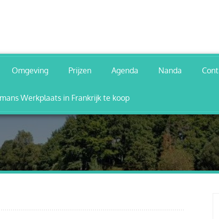
Omgeving
Prijzen
Agenda
Nanda
Cont
ans Werkplaats in Frankrijk te koop