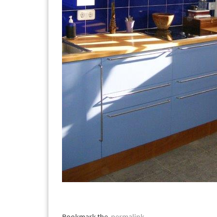
Bookmark the
permalink
.