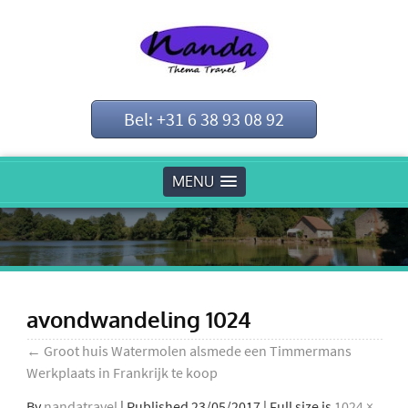
Bel: +31 6 38 93 08 92
MENU
avondwandeling 1024
←
Groot huis Watermolen alsmede een Timmermans
Werkplaats in Frankrijk te koop
By
nandatravel
|
Published
23/05/2017
| Full size is
1024 ×