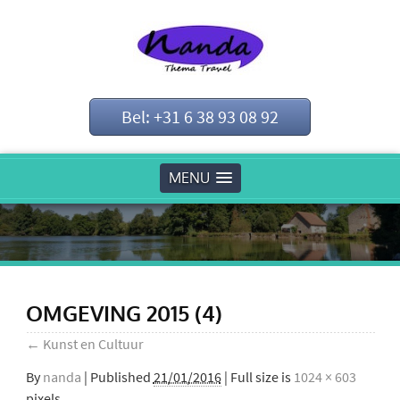
Bel: +31 6 38 93 08 92
MENU
OMGEVING 2015 (4)
←
Kunst en Cultuur
By
nanda
|
Published
21/01/2016
| Full size is
1024 × 603
pixels