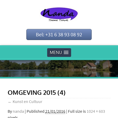
Bel: +31 6 38 93 08 92
MENU
OMGEVING 2015 (4)
←
Kunst en Cultuur
By
nanda
|
Published
21/01/2016
| Full size is
1024 × 603
pixels