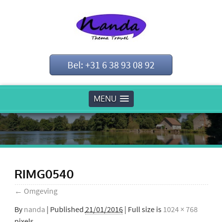
Bel: +31 6 38 93 08 92
MENU
RIMG0540
←
Omgeving
By
nanda
|
Published
21/01/2016
| Full size is
1024 × 768
pixels