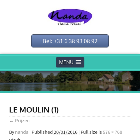
Bel: +31 6 38 93 08 92
MENU
LE MOULIN (1)
←
Prijzen
By
nanda
|
Published
20/01/2016
| Full size is
576 × 768
pixels