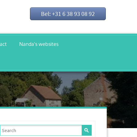
Bel: +31 6 38 93 08 92
act
Nanda’s websites