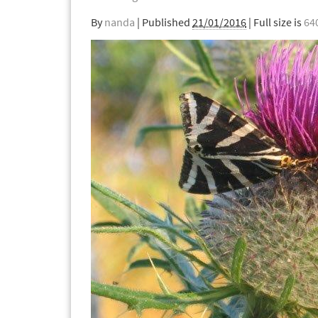
By
nanda
|
Published
21/01/2016
| Full size is
64