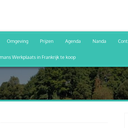
Omgeving
Prijzen
Agenda
Nanda
Cont
ans Werkplaats in Frankrijk te koop