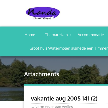
Home
Themareizen
Accommodatie
Groot huis Watermolen alsmede een Timmerm
Attachments
vakantie aug 2005 141 (2)
←
Vorm geven aan Verlies