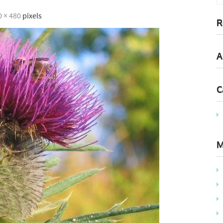
0 × 480
pixels
R
A
C
M