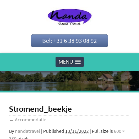
Bel: +31 6 38 93 08 92
MENU
Stromend_beekje
←
Accommodatie
By
nandatravel
|
Published
13/11/2022
| Full size is
600 ×
330
pixels